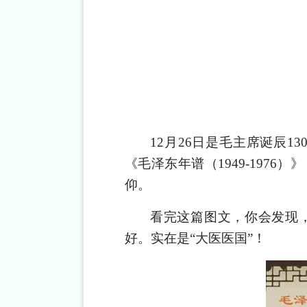
12
月
26
日是毛主席诞辰
13
《毛泽东年谱（
1949-1976
）》
仰。
看完这篇图文，你会发现
好。实在是“大医医国”！