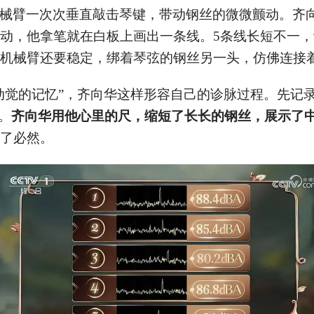
械臂一次次垂直敲击琴键，带动钢丝的微微颤动。齐
动，他拿笔就在白板上画出一条线。5条线长短不一，
机械臂还要稳定，绑着琴弦的钢丝另一头，仿佛连接
动觉的记忆”，齐向华这样形容自己的诊脉过程。先记
。
齐向华用他心里的尺，缩短了长长的钢丝，展示了
了必然。