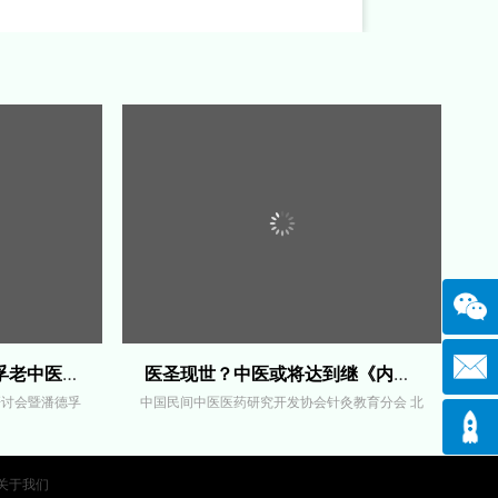
孙惠军先生在“纪念潘德孚老中医诞辰
医圣现世？中医或将达到继《内经》、《
研讨会暨潘德孚
中国民间中医医药研究开发协会针灸教育分会 北
关于我们