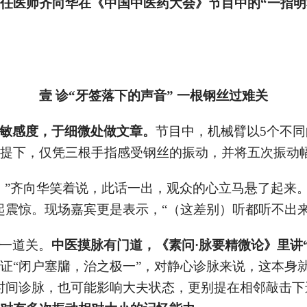
任医师齐向华在《中国中医药大会》节目中的“一指明
。
壹
诊“牙签落下的声音” 一根钢丝过难关
敏感度，于细微处做文章。
节目中，机械臂以5个不
提下，仅凭三根手指感受钢丝的振动，并将五次振动
，”齐向华笑着说，此话一出，观众的心立马悬了起来。
起震惊。现场嘉宾更是表示，“（这差别）听都听不出来
一道关。
中医摸脉有门道，《素问·脉要精微论》里讲
证“闭户塞牖，治之极一”，对静心诊脉来说，这本身
时间诊脉，也可能影响大夫状态，更别提在相邻敲击下