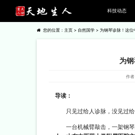
科技动态
您的位置：
主页
>
自然国学
> 为钢琴诊脉！这
为钢
作者
导读：
只见过给人诊脉，没见过给
一台机械臂敲击，一架钢琴