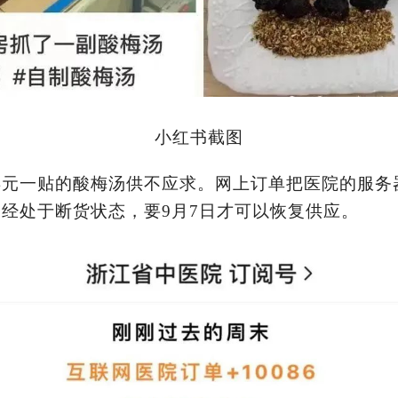
小红书截图
4
元一贴的酸梅汤供不应求。网上订单把医院的服务
已经处于断货状态，要
9
月
7
日才可以恢复供应。