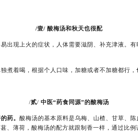
/
壹
/
酸梅汤和秋天也很配
容易出现上火的症状，人体需要滋阴、补充津液。有
。
单独煮着喝，根据个人口味，加糖或者不加糖都行，
/
贰
/
中医
“
药食同源
”
的酸梅汤
好的药。
酸梅汤的基本原料是乌梅、山楂、甘草、陈
桑葚、薄荷，酸梅汤的配方就跟制香一样，通过比例