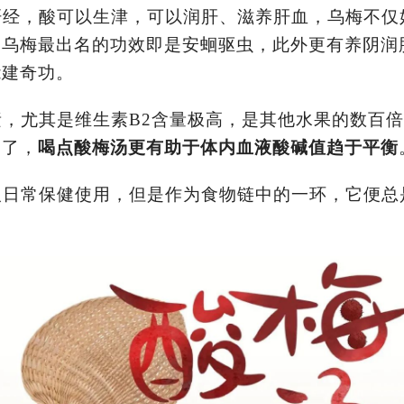
肝经，酸可以生津，可以润肝、滋养肝血，乌梅不仅
。乌梅最出名的功效即是安蛔驱虫，此外更有养阴润
能建奇功。
素，尤其是维生素
B2
含量极高，是其他水果的数百倍
多了，
喝点酸梅汤更有助于体内血液酸碱值趋于平衡
人日常保健使用，但是作为食物链中的一环，它便总