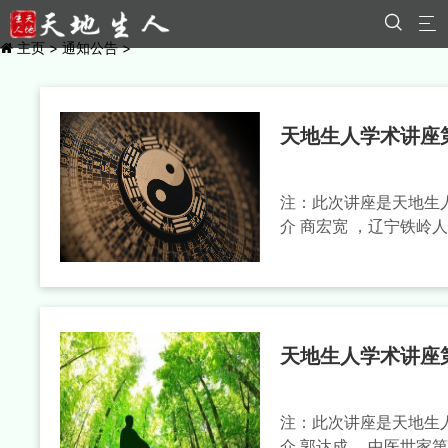
通知公告


主页
>
通知公告
>
天地生人学术讲座第
注：此次讲座是天地生人
介 商宏宽 ，辽宁铁岭
天地生人学术讲座第
注：此次讲座是天地生人
介 郭达成 ，中医世家