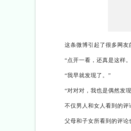
这条微博引起了很多网友
“点开一看，还真是这样。
“我早就发现了。”
“对对对，我也是偶然发现
不仅男人和女人看到的评
父母和子女所看到的评论