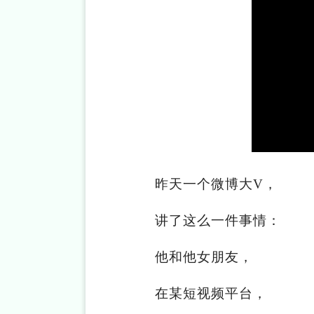
昨天一个微博大
V，
讲了这么一件事情：
他和他女朋友，
在某短视频平台，