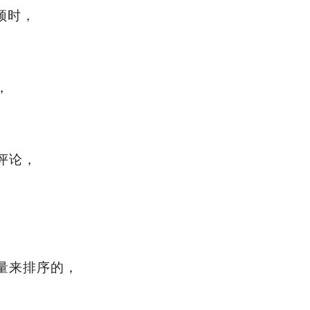
频时，
。
，
评论，
量来排序的，