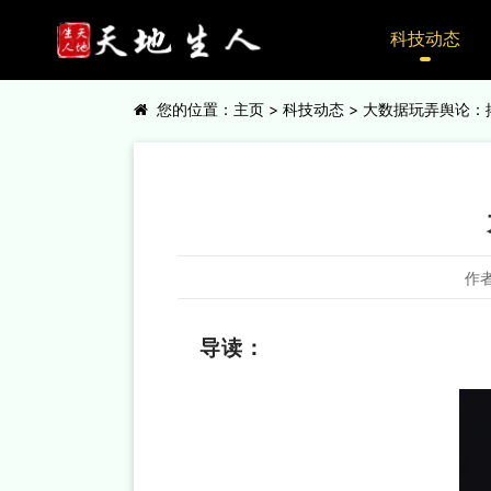
科技动态
您的位置：
主页
>
科技动态
> 大数据玩弄舆论
作
导读：