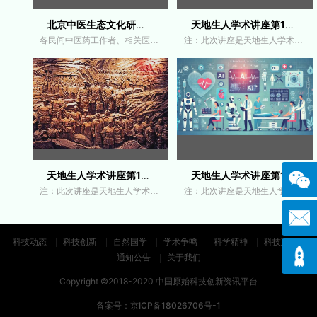
北京中医生态文化研究会：关于召开第五
天地生人学术讲座第1535讲｜黄开斌：实施
各民间中医药工作者、相关医疗机构、中医药健
注：此次讲座是天地生人学术讲座第1535讲，北京
天地生人学术讲座第1534讲｜孙惠军：清明
天地生人学术讲座第1533讲｜周益华：AI
注：此次讲座是天地生人学术讲座第1534讲，北京
注：此次讲座是天地生人学术讲座第1533讲，北京
科技动态
科技创新
自然国学
学术争鸣
科学精神
科技政策
通知公告
关于我们
Copyright ©2018-2020 中国原始科技创新资讯平台
备案号：
京ICP备18026706号-1