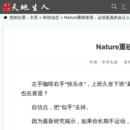


您的位置：
主页
>
科技动态
> Nature重磅发现：运动是真的会让
Natur
作者：学术头条
发布
左手咖啡右手
“
快乐水
”
，上班久坐下班
“
也在衰退？
自信点，把
“
似乎
”
去掉。
因为最新研究揭示，如果你长期不运动