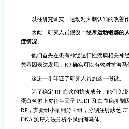
以往研究证实，运动对大脑认知的改善
因此，研究人员假设：
经常运动锻炼的
症情况。
他们首先在患有神经退行性疾病相关神
关基因表达发现，
RP
确实可以有效对抗海马
这进一步印证了研究人员的这一假设。
为了确定
RP
血浆的抗炎成分，他们免疫
蛋白色素上皮衍生因子
PEDF
和白血病抑制
RP
，实验组小鼠则分
4
组，分别注射缺乏
C
DNA
测序方法分析小鼠的海马体。