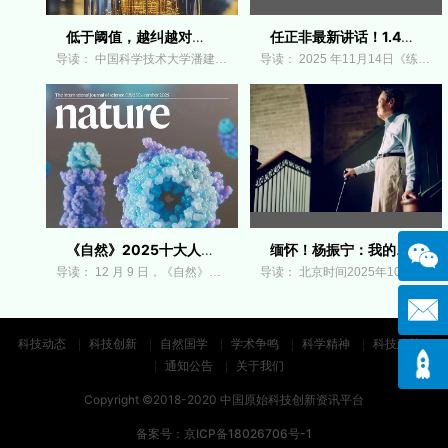
低于阈值，越纠越对！中国科大在量子纠
任正非最新讲话！1.4万字全文，信息量很
导读： 中国科学技术大学潘建伟、朱晓波、彭承
导读： 2025 年11月14日《练秋湖畔贝壳图书馆漫谈
《自然》2025十大人物揭晓，DeepSeek梁文锋
缅怀！杨振宁：我的学习与研究经历
导读： 12 月 9 日，《自然》（Nature）“2025 十大
导读： 北京时间2025年10月18日，物理学家杨振宁
科技动态
科技创新
自然国学
学术争鸣
科学精神
科技政策
通知公告
关于我们
Copyright ©2018-2020 中国原始科技创新资讯平台
备案号：
京ICP备18026706号-1