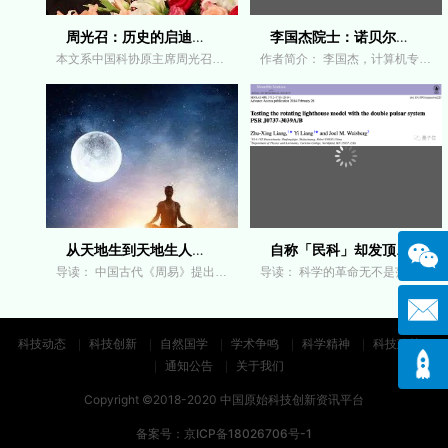
周光召：历史的启迪和重大科学发现产生
李国杰院士：诺贝尔物理学和化学奖为何
本文系中国科协原主席周光召院士在中国科协首
作者简介： 李国杰，计算机专家，中国工程院院
从天地生到天地生人综合研究的深刻涵义
自称「民科」却发顶刊一作，知乎自曝经
导读： 中国古代《周易》提出天地人三才之道。
导读： 科学的革命无不是范式的革命，常规危机
科技动态
科技创新
自然国学
学术争鸣
科学精神
科技政策
通知公告
关于我们
Copyright ©2018-2020 中国原始科技创新资讯平台
备案号：
京ICP备18026706号-1